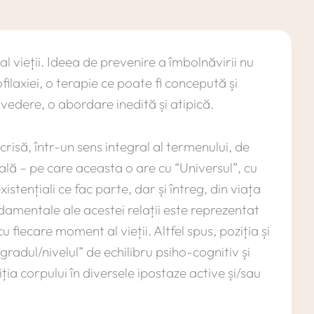
vieții. Ideea de prevenire a îmbolnăvirii nu
filaxiei, o terapie ce poate fi concepută și
 vedere, o abordare inedită și atipică.
risă, într-un sens integral al termenului, de
uală – pe care aceasta o are cu “Universul”, cu
istențiali ce fac parte, dar și întreg, din viața
damentale ale acestei relații este reprezentat
u fiecare moment al vieții. Altfel spus, poziția și
“gradul/nivelul” de echilibru psiho-cognitiv și
ția corpului în diversele ipostaze active și/sau