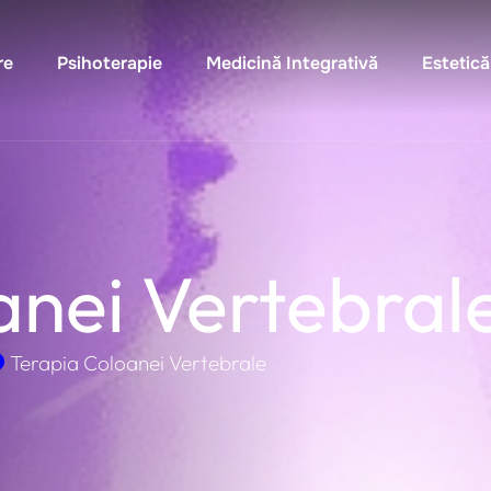
re
Psihoterapie
Medicină Integrativă
Estetică
anei Vertebral
Terapia Coloanei Vertebrale