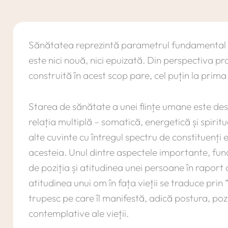
Sănătatea reprezintă parametrul fundamental al 
este nici nouă, nici epuizată. Din perspectiva pro
construită în acest scop pare, cel puțin la prima
Starea de sănătate a unei ființe umane este desc
relația multiplă – somatică, energetică și spirit
alte cuvinte cu întregul spectru de constituenți ex
acesteia. Unul dintre aspectele importante, fun
de poziția și atitudinea unei persoane în raport c
atitudinea unui om în fața vieții se traduce prin 
trupesc pe care îl manifestă, adică postura, pozi
contemplative ale vieții.