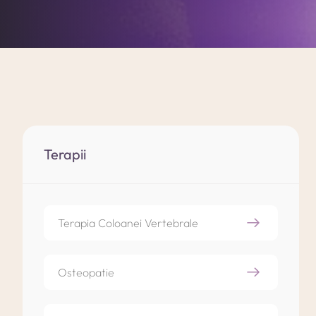
Terapii
Terapia Coloanei Vertebrale
Osteopatie